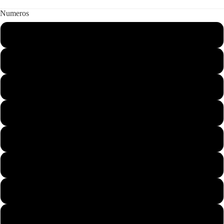
Numeros
1
Aretes
2
3
4
5
6
7
8