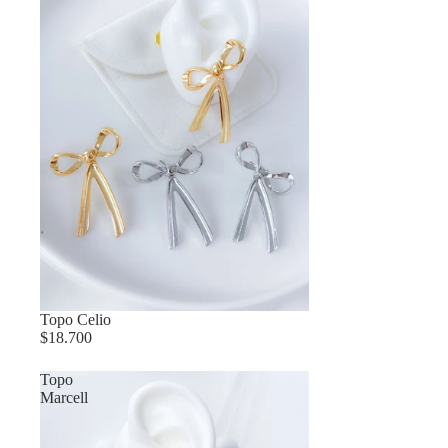
Topo Celio
$18.700
Topo
Marcell