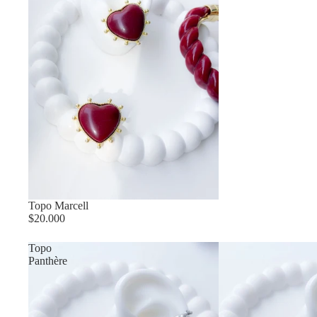
Topo Marcell
$20.000
Topo
Panthère