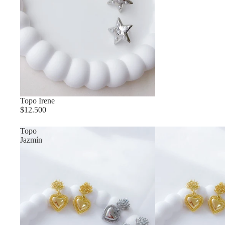
Topo Irene
$12.500
Topo
Jazmín