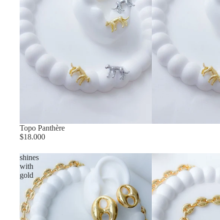
Topo Panthère
$18.000
shines
with
gold